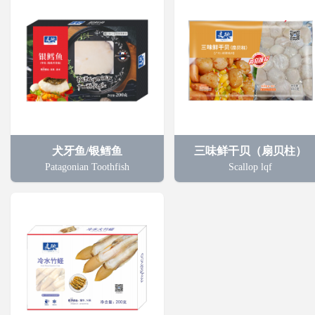
犬牙鱼/银鳕鱼
三味鲜干贝（扇贝柱）
Patagonian Toothfish
Scallop lqf